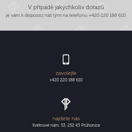
V případě jakýchkoliv dotazů
je vám k dispozici náš tým na telefonu +420 220 188 610.
zavolejte
+420 220 188 610
najdete nás
Květnové nám. 53, 252 43 Průhonice