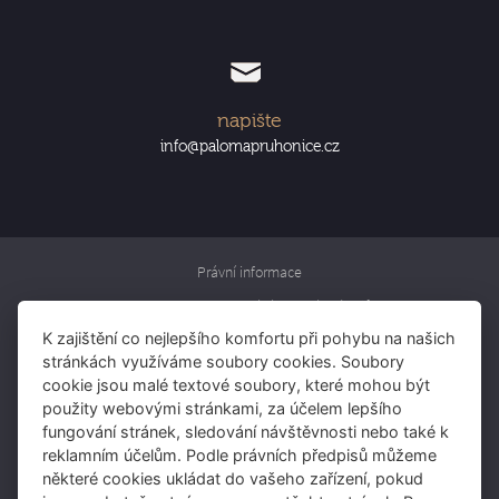
napište
info@palomapruhonice.cz
Právní informace
Informace o zpracování osobních údajů
K zajištění co nejlepšího komfortu při pohybu na našich
Rezervujte si pokoj
stránkách využíváme soubory cookies. Soubory
Rezervujte si stůl
cookie jsou malé textové soubory, které mohou být
použity webovými stránkami, za účelem lepšího
Darujte voucher
fungování stránek, sledování návštěvnosti nebo také k
reklamním účelům. Podle právních předpisů můžeme
některé cookies ukládat do vašeho zařízení, pokud
Skupina IMOBA: