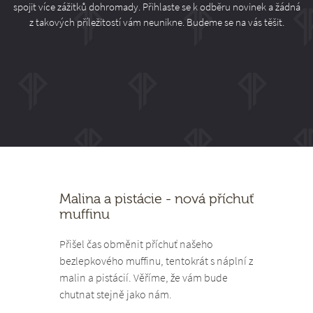
spojit více zážitků dohromady. Přihlaste se k odběru novinek a žádná
z takových příležitostí vám neunikne. Budeme se na vás těšit.
Malina a pistácie - nová příchuť
muffinu
Přišel čas obměnit příchuť našeho
bezlepkového muffinu, tentokrát s náplní z
malin a pistácií. Věříme, že vám bude
chutnat stejně jako nám.